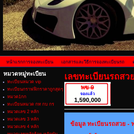
หน้าแรกการจองทะเบียน
เอกสารและวีธีการจองทะเบียนรถ
หมวดหมู่ทะเบียน
เลขทะเบียนรถสวย
ทะเบียนหมวด vip
พข 9
ทะเบียนกราฟฟิกราคาถูกสุดๆ
จองแล้ว
หมวด1กก
1,590,000
ทะเบียนหมวด กท กบ กร
หมวดเลข 2 หลัก
หมวดเลข 3 หลัก
ข้อมูล ทะเบียนรถสวย - พ
หมวดเลข 4 หลัก
หมวดเลขหลักร้อย-หลักพัน