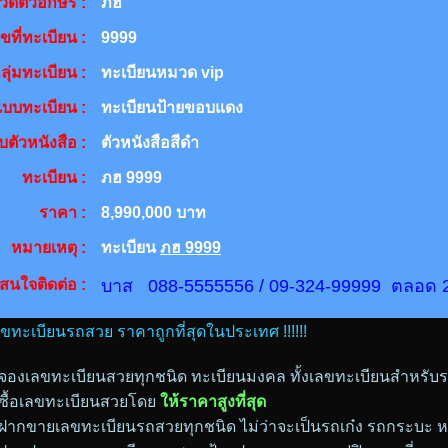
วดตัวอักษร :
ภฮ
ขที่ทะเบียน :
9999
ลุ่มทะเบียน :
ทะเบียนหมวด vip
แบบทะเบียน :
ทะเบียนป้ายขอบแดง
บตัวหนังสือ :
ตัวหนังสือสีดำ
ทะเบียน :
ภฮ 9999
ราคา :
8,990,000 บาท
หมายเหตุ :
ทะเบียน
ภฮ 9999
สนใจติดต่อ :
บาส 088-5555556 / 09-324-99999 ตลอด 2
ขทะเบียนรถสวย ราคาถูกที่สุดในประเทศ !!!!!!
บจองเลขทะเบียนสวยทุกชนิด ทะเบียนมงคล ทั้งเลขทะเบียนสำหรับรถ
บซื้อเลขทะเบียนสวยโดย
ให้ราคาสูงที่สุด
บฝากขายเลขทะเบียนรถสวยทุกชนิด ไม่ว่าจะเป็นรถเก๋ง รถกระบะ หร