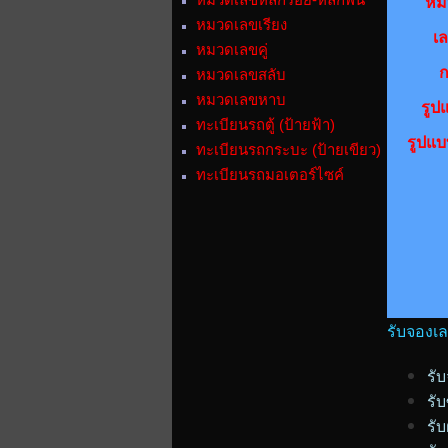
หม
หมวดเลขเรียง
เล
หมวดเลขคู่
ก
หมวดเลขสลับ
หมวดเลขหาบ
รูป
ทะเบียนรถตู้ (ป้ายฟ้า)
รูปแบ
ทะเบียนรถกระบะ (ป้ายเขียว)
ทะเบียนรถมอเตอร์ไซค์
รับจองเล
รั
รั
รั