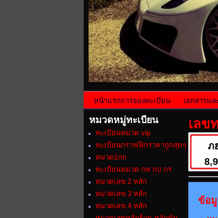
หน้าแรกการจองทะเบียน
เอกสารและ
หมวดหมู่ทะเบียน
เลขท
ทะเบียนหมวด vip
ทะเบียนกราฟฟิกราคาถูกสุดๆ
ภ
หมวด1กก
8,
ทะเบียนหมวด กท กบ กร
หมวดเลข 2 หลัก
หมวดเลข 3 หลัก
ข้อม
หมวดเลข 4 หลัก
หมวดเลขหลักร้อย-หลักพัน