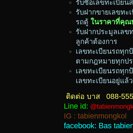
รับซื้อเลขทะเบีย
รับฝากขายเลขทะเบ
รถตู้
ในราคาที่คุ
รับฝากประมูลเลขท
ลูกค้าต้องการ
เลขทะเบียนรถทุกป้
ตามกฎหมายทุกปร
เลขทะเบียนร
ถทุกป
เลขทะเบียนอยู่แล้
ติดต่อ บาส 088-55
Line id:
@tabienmongk
IG : tabienmongkol
facebook: Bas tabi