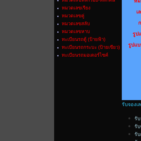
หม
หมวดเลขเรียง
เล
หมวดเลขคู่
ก
หมวดเลขสลับ
หมวดเลขหาบ
รูป
ทะเบียนรถตู้ (ป้ายฟ้า)
รูปแบ
ทะเบียนรถกระบะ (ป้ายเขียว)
ทะเบียนรถมอเตอร์ไซค์
รับจองเล
รั
รั
รั