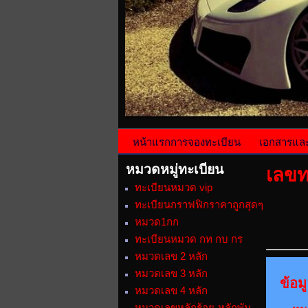
หน้าแรกการจองทะเบียน
เอกสารและ
หมวดหมู่ทะเบียน
เลขท
ทะเบียนหมวด vip
ทะเบียนกราฟฟิกราคาถูกสุดๆ
หมวด1กก
ทะเบียนหมวด กท กบ กร
หมวดเลข 2 หลัก
หมวดเลข 3 หลัก
ข้อม
หมวดเลข 4 หลัก
หมวดเลขหลักร้อย-หลักพัน