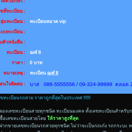
วดตัวอักษร :
ขที่ทะเบียน :
ลุ่มทะเบียน :
ทะเบียนหมวด vip
แบบทะเบียน :
บตัวหนังสือ :
ทะเบียน :
ฌฬ 8
ราคา :
0 บาท
หมายเหตุ :
ทะเบียน
ฌฬ 8
สนใจติดต่อ :
บาส 088-5555556 / 09-324-99999 ตลอด 2
ขทะเบียนรถสวย ราคาถูกที่สุดในประเทศ !!!!!!
บจองเลขทะเบียนสวยทุกชนิด ทะเบียนมงคล ทั้งเลขทะเบียนสำหรับรถ
บซื้อเลขทะเบียนสวยโดย
ให้ราคาสูงที่สุด
บฝากขายเลขทะเบียนรถสวยทุกชนิด ไม่ว่าจะเป็นรถเก๋ง รถกระบะ หร