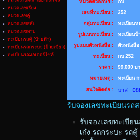
หมวดตัวอักษร :
กบ
หมวดเลขเรียง
เลขที่ทะเบียน :
252
หมวดเลขคู่
หมวดเลขสลับ
กลุ่มทะเบียน :
ทะเบียนห
หมวดเลขหาบ
รูปแบบทะเบียน :
ทะเบียนป
ทะเบียนรถตู้ (ป้ายฟ้า)
รูปแบบตัวหนังสือ :
ตัวหนังสือ
ทะเบียนรถกระบะ (ป้ายเขียว)
ทะเบียนรถมอเตอร์ไซค์
ทะเบียน :
กบ 252
ราคา :
99,000 บ
หมายเหตุ :
ทะเบียน
ก
สนใจติดต่อ :
บาส 088
รับจองเลขทะเบียนรถสวย
รับจองเลขทะเบียน
เก๋ง รถกระบะ รถตู้