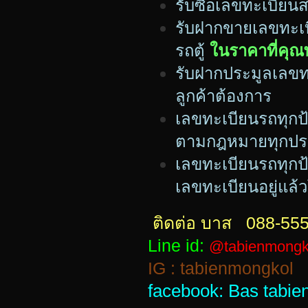
รับซื้อเลขทะเบีย
รับฝากขายเลขทะเบ
รถตู้
ในราคาที่คุ
รับฝากประมูลเลขท
ลูกค้าต้องการ
เลขทะเบียนรถทุกป้
ตามกฎหมายทุกปร
เลขทะเบียนร
ถทุกป
เลขทะเบียนอยู่แล้
ติดต่อ บาส 088-55
Line id:
@tabienmongk
IG : tabienmongkol
facebook: Bas tabi