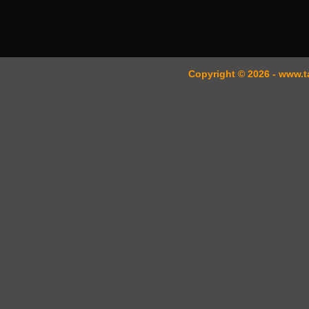
Copyright © 2026 - www.t