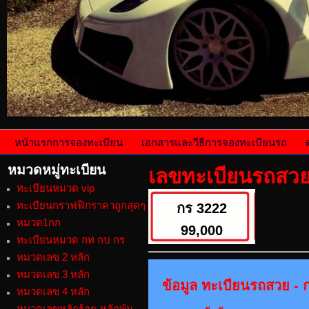
หน้าแรกการจองทะเบียน
เอกสารและวีธีการจองทะเบียนรถ
หมวดหมู่ทะเบียน
เลขทะเบียนรถสวย
ทะเบียนหมวด vip
ทะเบียนกราฟฟิกราคาถูกสุดๆ
กร 3222
หมวด1กก
99,000
ทะเบียนหมวด กท กบ กร
หมวดเลข 2 หลัก
หมวดเลข 3 หลัก
ข้อมูล ทะเบียนรถสวย - ก
หมวดเลข 4 หลัก
หมวดเลขหลักร้อย-หลักพัน