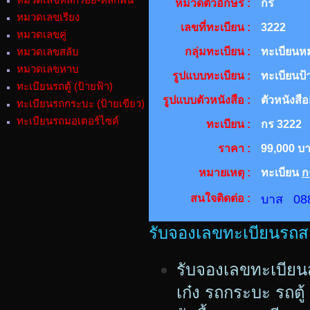
หมวดตัวอักษร :
กร
หมวดเลขเรียง
เลขที่ทะเบียน :
3222
หมวดเลขคู่
หมวดเลขสลับ
กลุ่มทะเบียน :
ทะเบียนห
หมวดเลขหาบ
รูปแบบทะเบียน :
ทะเบียนป
ทะเบียนรถตู้ (ป้ายฟ้า)
รูปแบบตัวหนังสือ :
ตัวหนังสือ
ทะเบียนรถกระบะ (ป้ายเขียว)
ทะเบียนรถมอเตอร์ไซค์
ทะเบียน :
กร 3222
ราคา :
99,000 บ
หมายเหตุ :
ทะเบียน
ก
สนใจติดต่อ :
บาส 088
รับจองเลขทะเบียนรถสวย
รับจองเลขทะเบียน
เก๋ง รถกระบะ รถตู้