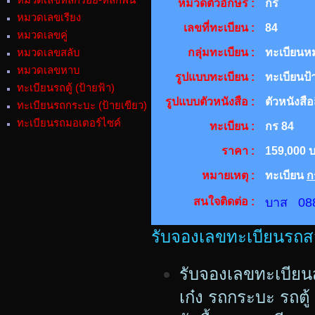
หมวดตัวอักษร :
กร
หมวดเลขเรียง
เลขที่ทะเบียน :
84
หมวดเลขคู่
หมวดเลขสลับ
กลุ่มทะเบียน :
ทะเบียนห
หมวดเลขหาบ
รูปแบบทะเบียน :
ทะเบียนป
ทะเบียนรถตู้ (ป้ายฟ้า)
รูปแบบตัวหนังสือ :
ตัวหนังสือ
ทะเบียนรถกระบะ (ป้ายเขียว)
ทะเบียนรถมอเตอร์ไซค์
ทะเบียน :
กร 84
ราคา :
159,000 
หมายเหตุ :
ทะเบียน
ก
สนใจติดต่อ :
บาส 088
รับจองเลขทะเบียนรถสวย
รับจองเลขทะเบียน
เก๋ง รถกระบะ รถตู้