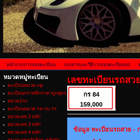
หน้าแรกการจองทะเบียน
เอกสารและวีธีการจองทะเบียนรถ
หมวดหมู่ทะเบียน
เลขทะเบียนรถสวย
ทะเบียนหมวด vip
ทะเบียนกราฟฟิกราคาถูกสุดๆ
กร 84
หมวด1กก
159,000
ทะเบียนหมวด กท กบ กร
หมวดเลข 2 หลัก
หมวดเลข 3 หลัก
ข้อมูล ทะเบียนรถสวย - ก
หมวดเลข 4 หลัก
หมวดเลขหลักร้อย-หลักพัน