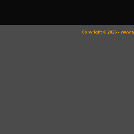
Copyright © 2026 - www.t