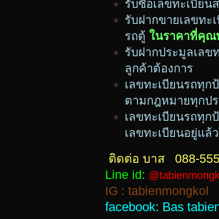
รับซื้อเลขทะเบีย
รับฝากขายเลขทะเบ
รถตู้
ในราคาที่คุ
รับฝากประมูลเลขท
ลูกค้าต้องการ
เลขทะเบียนรถทุกป้
ตามกฎหมายทุกปร
เลขทะเบียนร
ถทุกป
เลขทะเบียนอยู่แล้
ติดต่อ บาส 088-55
Line id:
@tabienmongk
IG : tabienmongkol
facebook: Bas tabi