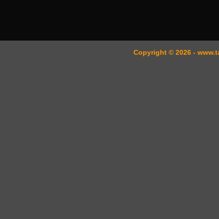
Copyright © 2026 - www.t