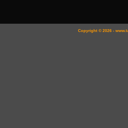
Copyright © 2026 - www.t