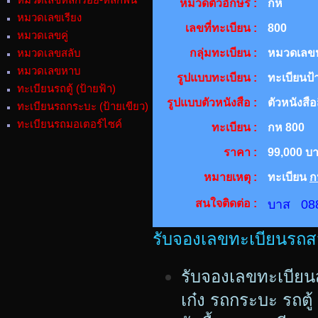
หมวดตัวอักษร :
กห
หมวดเลขเรียง
เลขที่ทะเบียน :
800
หมวดเลขคู่
หมวดเลขสลับ
กลุ่มทะเบียน :
หมวดเลขห
หมวดเลขหาบ
รูปแบบทะเบียน :
ทะเบียนป
ทะเบียนรถตู้ (ป้ายฟ้า)
รูปแบบตัวหนังสือ :
ตัวหนังสือ
ทะเบียนรถกระบะ (ป้ายเขียว)
ทะเบียนรถมอเตอร์ไซค์
ทะเบียน :
กห 800
ราคา :
99,000 บ
หมายเหตุ :
ทะเบียน
ก
สนใจติดต่อ :
บาส 088
รับจองเลขทะเบียนรถสวย
รับจองเลขทะเบียน
เก๋ง รถกระบะ รถตู้