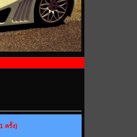
 ครั้ง)