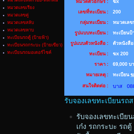
หมวดตัวอักษร :
ฆx
หมวดเลขเรียง
เลขที่ทะเบียน :
200
หมวดเลขคู่
หมวดเลขสลับ
กลุ่มทะเบียน :
หมวดเลขห
หมวดเลขหาบ
รูปแบบทะเบียน :
ทะเบียนป
ทะเบียนรถตู้ (ป้ายฟ้า)
รูปแบบตัวหนังสือ :
ตัวหนังสือ
ทะเบียนรถกระบะ (ป้ายเขียว)
ทะเบียนรถมอเตอร์ไซค์
ทะเบียน :
ฆx 200
ราคา :
69,000 บ
หมายเหตุ :
ทะเบียน
ฆ
สนใจติดต่อ :
บาส 088
รับจองเลขทะเบียนรถสวย
รับจองเลขทะเบียน
เก๋ง รถกระบะ รถตู้