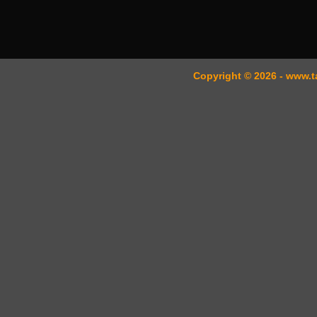
Copyright © 2026 - www.t