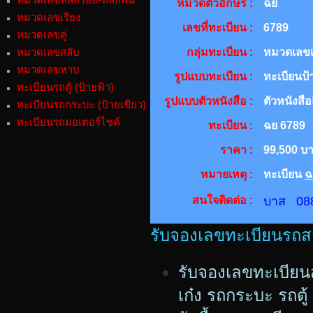
หมวดตัวอักษร :
ฉย
หมวดเลขเรียง
เลขที่ทะเบียน :
6789
หมวดเลขคู่
หมวดเลขสลับ
กลุ่มทะเบียน :
หมวดเลขเ
หมวดเลขหาบ
รูปแบบทะเบียน :
ทะเบียนป
ทะเบียนรถตู้ (ป้ายฟ้า)
รูปแบบตัวหนังสือ :
ตัวหนังสือ
ทะเบียนรถกระบะ (ป้ายเขียว)
ทะเบียนรถมอเตอร์ไซค์
ทะเบียน :
ฉย 6789
ราคา :
99,500 บ
หมายเหตุ :
ทะเบียน
ฉ
สนใจติดต่อ :
บาส 088
รับจองเลขทะเบียนรถสวย
รับจองเลขทะเบียน
เก๋ง รถกระบะ รถตู้