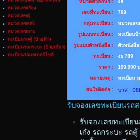
หมวดตัวอักษร :
งธ
หมวดเลขเรียง
เลขที่ทะเบียน :
789
หมวดเลขคู่
หมวดเลขสลับ
กลุ่มทะเบียน :
หมวดเลขเ
หมวดเลขหาบ
รูปแบบทะเบียน :
ทะเบียนป
ทะเบียนรถตู้ (ป้ายฟ้า)
รูปแบบตัวหนังสือ :
ตัวหนังสือ
ทะเบียนรถกระบะ (ป้ายเขียว)
ทะเบียนรถมอเตอร์ไซค์
ทะเบียน :
งธ 789
ราคา :
199,900 
หมายเหตุ :
ทะเบียน
ง
สนใจติดต่อ :
บาส 088
รับจองเลขทะเบียนรถสวย
รับจองเลขทะเบียน
เก๋ง รถกระบะ รถตู้