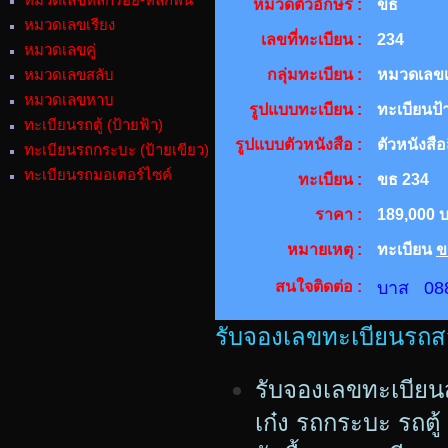
หมวดตัวอักษร :
ขธ
หมวดเลขเรียง
เลขที่ทะเบียน :
234
หมวดเลขคู่
หมวดเลขสลับ
กลุ่มทะเบียน :
หมวดเลขเ
หมวดเลขหาบ
รูปแบบทะเบียน :
ทะเบียนป
ทะเบียนรถตู้ (ป้ายฟ้า)
รูปแบบตัวหนังสือ :
ตัวหนังสือ
ทะเบียนรถกระบะ (ป้ายเขียว)
ทะเบียนรถมอเตอร์ไซค์
ทะเบียน :
ขธ 234
ราคา :
189,000 
หมายเหตุ :
ทะเบียน
ข
สนใจติดต่อ :
บาส 088
รับจองเลขทะเบียนรถสวย
รับจองเลขทะเบียน
เก๋ง รถกระบะ รถตู้