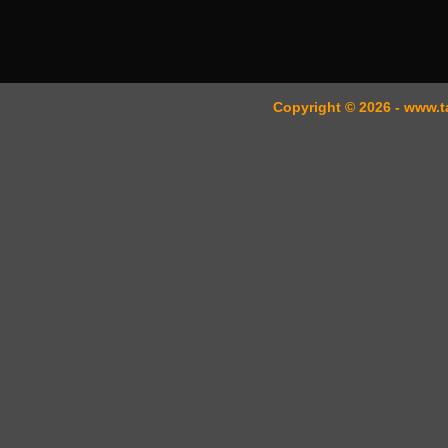
Copyright © 2026 - www.t