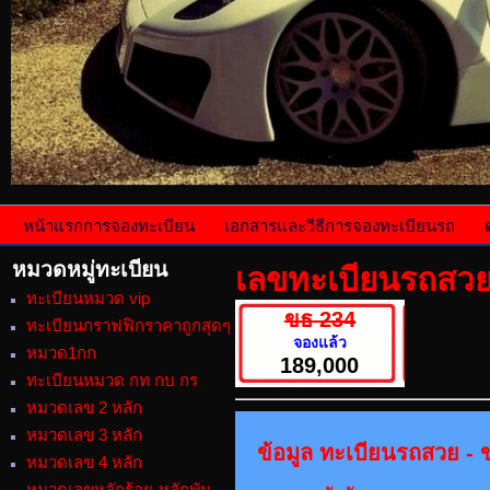
หน้าแรกการจองทะเบียน
เอกสารและวีธีการจองทะเบียนรถ
หมวดหมู่ทะเบียน
เลขทะเบียนรถสวย
ทะเบียนหมวด vip
ขธ 234
ทะเบียนกราฟฟิกราคาถูกสุดๆ
จองแล้ว
หมวด1กก
189,000
ทะเบียนหมวด กท กบ กร
หมวดเลข 2 หลัก
หมวดเลข 3 หลัก
ข้อมูล ทะเบียนรถสวย - ข
หมวดเลข 4 หลัก
หมวดเลขหลักร้อย-หลักพัน