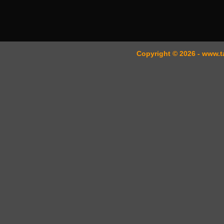
Copyright © 2026 - www.t