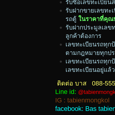
รับซื้อเลขทะเบีย
รับฝากขายเลขทะเบ
รถตู้
ในราคาที่คุ
รับฝากประมูลเลขท
ลูกค้าต้องการ
เลขทะเบียนรถทุกป้
ตามกฎหมายทุกปร
เลขทะเบียนร
ถทุกป
เลขทะเบียนอยู่แล้
ติดต่อ บาส 088-55
Line id:
@tabienmongk
IG : tabienmongkol
facebook: Bas tabi