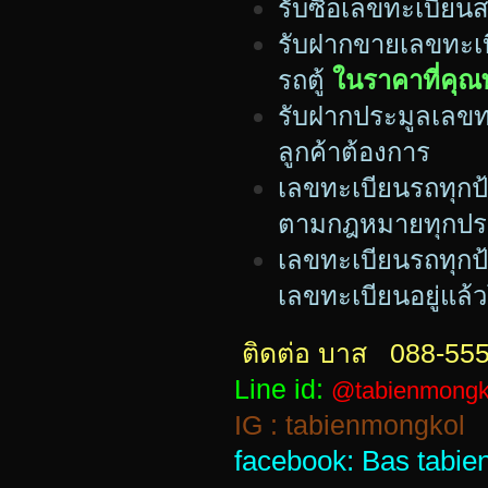
รับซื้อเลขทะเบีย
รับฝากขายเลขทะเบ
รถตู้
ในราคาที่คุ
รับฝากประมูลเลขท
ลูกค้าต้องการ
เลขทะเบียนรถทุกป้
ตามกฎหมายทุกปร
เลขทะเบียนร
ถทุกป
เลขทะเบียนอยู่แล้
ติดต่อ บาส 088-55
Line id:
@tabienmongk
IG : tabienmongkol
facebook: Bas tabi