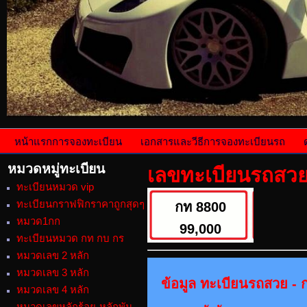
หน้าแรกการจองทะเบียน
เอกสารและวีธีการจองทะเบียนรถ
หมวดหมู่ทะเบียน
เลขทะเบียนรถสวย
ทะเบียนหมวด vip
ทะเบียนกราฟฟิกราคาถูกสุดๆ
กท 8800
หมวด1กก
99,000
ทะเบียนหมวด กท กบ กร
หมวดเลข 2 หลัก
หมวดเลข 3 หลัก
ข้อมูล ทะเบียนรถสวย - ก
หมวดเลข 4 หลัก
หมวดเลขหลักร้อย-หลักพัน