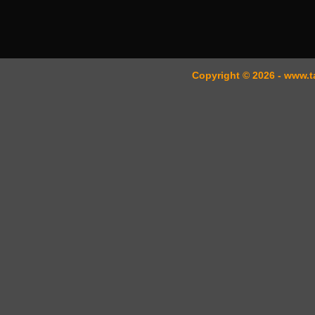
Copyright © 2026 - www.t