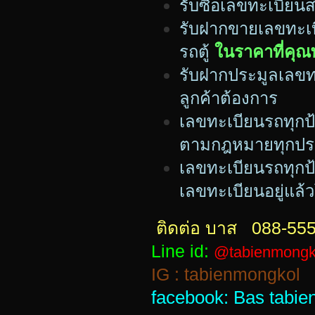
รับซื้อเลขทะเบีย
รับฝากขายเลขทะเบ
รถตู้
ในราคาที่คุ
รับฝากประมูลเลขท
ลูกค้าต้องการ
เลขทะเบียนรถทุกป้
ตามกฎหมายทุกปร
เลขทะเบียนร
ถทุกป
เลขทะเบียนอยู่แล้
ติดต่อ บาส 088-55
Line id:
@tabienmongk
IG : tabienmongkol
facebook: Bas tabi