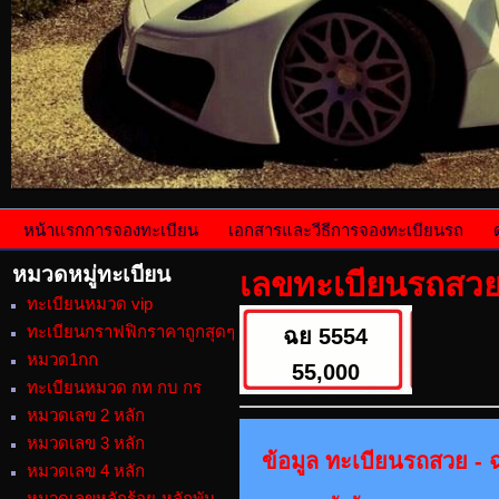
หน้าแรกการจองทะเบียน
เอกสารและวีธีการจองทะเบียนรถ
หมวดหมู่ทะเบียน
เลขทะเบียนรถสวย
ทะเบียนหมวด vip
ทะเบียนกราฟฟิกราคาถูกสุดๆ
ฉย 5554
หมวด1กก
55,000
ทะเบียนหมวด กท กบ กร
หมวดเลข 2 หลัก
หมวดเลข 3 หลัก
ข้อมูล ทะเบียนรถสวย - ฉ
หมวดเลข 4 หลัก
หมวดเลขหลักร้อย-หลักพัน