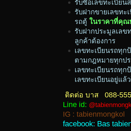
รับซื้อเลขทะเบีย
รับฝากขายเลขทะเบ
รถตู้
ในราคาที่คุ
รับฝากประมูลเลขท
ลูกค้าต้องการ
เลขทะเบียนรถทุกป้
ตามกฎหมายทุกปร
เลขทะเบียนร
ถทุกป
เลขทะเบียนอยู่แล้
ติดต่อ บาส 088-55
Line id:
@tabienmongk
IG : tabienmongkol
facebook: Bas tabi