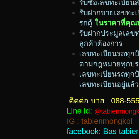
รับซื้อเลขทะเบีย
รับฝากขายเลขทะเบ
รถตู้
ในราคาที่คุ
รับฝากประมูลเลขท
ลูกค้าต้องการ
เลขทะเบียนรถทุกป้
ตามกฎหมายทุกปร
เลขทะเบียนร
ถทุกป
เลขทะเบียนอยู่แล้
ติดต่อ บาส 088-55
Line id:
@tabienmongk
IG : tabienmongkol
facebook: Bas tabi