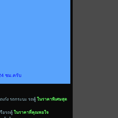
4 ชม.ครับ
เก๋ง รถกระบะ รถตู้
ในราคาพิเศษสุด
ือรถตู้
ในราคาที่คุณพอใจ