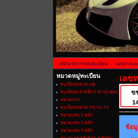
หน้าแรกการจองทะเบียน
เอกสารและ
หมวดหมู่ทะเบียน
เลขท
ทะเบียนหมวด vip
ทะเบียนกราฟฟิกราคาถูกสุดๆ
ขข
หมวด1กก
1
ทะเบียนหมวด กท กบ กร
หมวดเลข 2 หลัก
หมวดเลข 3 หลัก
ข้อม
หมวดเลข 4 หลัก
หมวดเลขหลักร้อย-หลักพัน