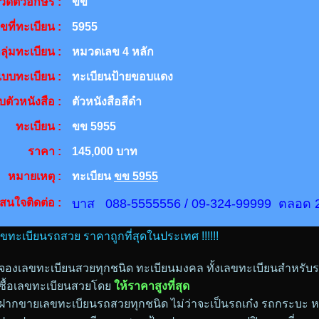
วดตัวอักษร :
ขข
ขที่ทะเบียน :
5955
ลุ่มทะเบียน :
หมวดเลข 4 หลัก
แบบทะเบียน :
ทะเบียนป้ายขอบแดง
บตัวหนังสือ :
ตัวหนังสือสีดำ
ทะเบียน :
ขข 5955
ราคา :
145,000 บาท
หมายเหตุ :
ทะเบียน
ขข 5955
สนใจติดต่อ :
บาส 088-5555556 / 09-324-99999 ตลอด 2
ขทะเบียนรถสวย ราคาถูกที่สุดในประเทศ !!!!!!
บจองเลขทะเบียนสวยทุกชนิด ทะเบียนมงคล ทั้งเลขทะเบียนสำหรับรถ
บซื้อเลขทะเบียนสวยโดย
ให้ราคาสูงที่สุด
บฝากขายเลขทะเบียนรถสวยทุกชนิด ไม่ว่าจะเป็นรถเก๋ง รถกระบะ หร