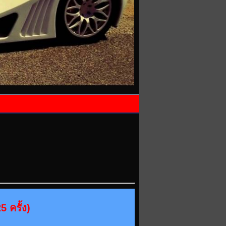
 ครั้ง)