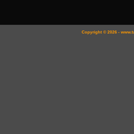
Copyright © 2026 - www.t