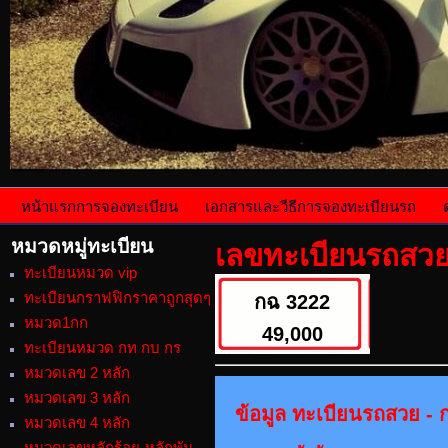
หน้าแรกการจองทะเบียน
เอกสารและวีธีการจองทะเบียนรถ
หมวดหมู่ทะเบียน
เลขทะเบียนรถสวย
ทะเบียนหมวด vip
ทะเบียนกราฟฟิกราคาถูกสุดๆ
กฉ 3222
หมวด1กก
49,000
ทะเบียนหมวด กท กบ กร
หมวดเลข 2 หลัก
หมวดเลข 3 หลัก
ข้อมูล ทะเบียนรถสวย - ก
หมวดเลข 4 หลัก
หมวดเลขหลักร้อย-หลักพัน