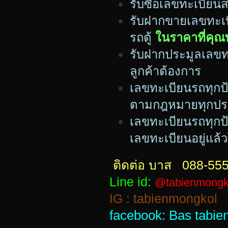
รับซื้อเลขทะเบีย
รับฝากขายเลขทะเบ
รถตู้
ในราคาที่คุ
รับฝากประมูลเลขท
ลูกค้าต้องการ
เลขทะเบียนรถทุกป้
ตามกฎหมายทุกปร
เลขทะเบียนร
ถทุกป
เลขทะเบียนอยู่แล้
ติดต่อ บาส 088-55
Line id:
@tabienmongk
IG : tabienmongkol
facebook: Bas tabi