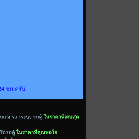
4 ชม.ครับ
เก๋ง รถกระบะ รถตู้
ในราคาพิเศษสุด
ือรถตู้
ในราคาที่คุณพอใจ