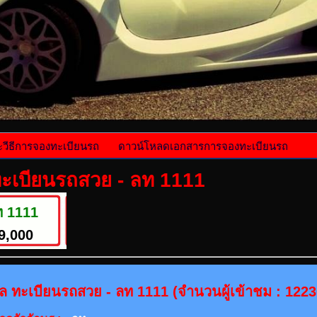
วีธีการจองทะเบียนรถ
ดาวน์โหลดเอกสารการจองทะเบียนรถ
ะเบียนรถสวย - ลท 1111
ท 1111
9,000
ูล ทะเบียนรถสวย - ลท 1111 (จำนวนผู้เข้าชม : 12230