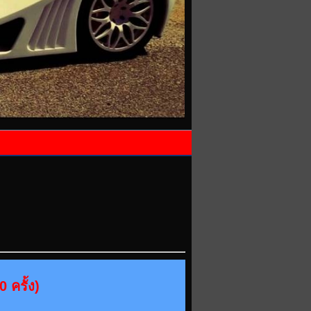
 ครั้ง)