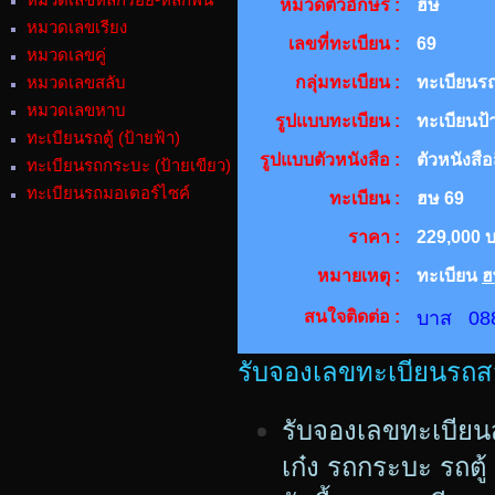
หมวดตัวอักษร :
ฮษ
หมวดเลขเรียง
เลขที่ทะเบียน :
69
หมวดเลขคู่
หมวดเลขสลับ
กลุ่มทะเบียน :
ทะเบียนรถต
หมวดเลขหาบ
รูปแบบทะเบียน :
ทะเบียนป
ทะเบียนรถตู้ (ป้ายฟ้า)
รูปแบบตัวหนังสือ :
ตัวหนังสือ
ทะเบียนรถกระบะ (ป้ายเขียว)
ทะเบียนรถมอเตอร์ไซค์
ทะเบียน :
ฮษ 69
ราคา :
229,000 
หมายเหตุ :
ทะเบียน
ฮ
สนใจติดต่อ :
บาส 088
รับจองเลขทะเบียนรถสวย
รับจองเลขทะเบียน
เก๋ง รถกระบะ รถตู้