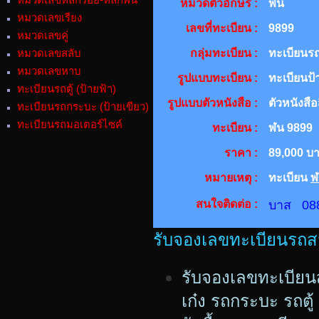
หมวดตัวอักษร :
ฬน
หมวดเลขเรียง
เลขที่ทะเบียน :
9899
หมวดเลขคู่
หมวดเลขสลับ
กลุ่มทะเบียน :
ทะเบียนรถต
หมวดเลขหาบ
รูปแบบทะเบียน :
ทะเบียนป
ทะเบียนรถตู้ (ป้ายฟ้า)
รูปแบบตัวหนังสือ :
ตัวหนังสือ
ทะเบียนรถกระบะ (ป้ายเขียว)
ทะเบียนรถมอเตอร์ไซค์
ทะเบียน :
ฬน 9899
ราคา :
89,000 บ
หมายเหตุ :
ทะเบียน
ฬ
สนใจติดต่อ :
บาส 088
รับจองเลขทะเบียนรถสวย
รับจองเลขทะเบียน
เก๋ง รถกระบะ รถตู้