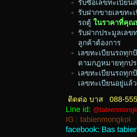
รับซื้อเลขทะเบีย
รับฝากขายเลขทะเบ
รถตู้
ในราคาที่คุ
รับฝากประมูลเลขท
ลูกค้าต้องการ
เลขทะเบียนรถทุกป้
ตามกฎหมายทุกปร
เลขทะเบียนร
ถทุกป
เลขทะเบียนอยู่แล้
ติดต่อ บาส 088-55
Line id:
@tabienmongk
IG : tabienmongkol
facebook: Bas tabi