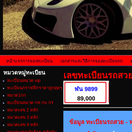
หน้าแรกการจองทะเบียน
เอกสารและวีธีการจองทะเบียนรถ
หมวดหมู่ทะเบียน
เลขทะเบียนรถสวย
ทะเบียนหมวด vip
ทะเบียนกราฟฟิกราคาถูกสุดๆ
ฬน 9899
หมวด1กก
89,000
ทะเบียนหมวด กท กบ กร
หมวดเลข 2 หลัก
หมวดเลข 3 หลัก
ข้อมูล ทะเบียนรถสวย - ฬ
หมวดเลข 4 หลัก
หมวดเลขหลักร้อย-หลักพัน