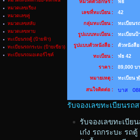
หมวดตัวอักษร :
ฬธ
หมวดเลขเรียง
เลขที่ทะเบียน :
42
หมวดเลขคู่
หมวดเลขสลับ
กลุ่มทะเบียน :
ทะเบียนรถต
หมวดเลขหาบ
รูปแบบทะเบียน :
ทะเบียนป
ทะเบียนรถตู้ (ป้ายฟ้า)
รูปแบบตัวหนังสือ :
ตัวหนังสือ
ทะเบียนรถกระบะ (ป้ายเขียว)
ทะเบียนรถมอเตอร์ไซค์
ทะเบียน :
ฬธ 42
ราคา :
89,000 บ
หมายเหตุ :
ทะเบียน
ฬ
สนใจติดต่อ :
บาส 088
รับจองเลขทะเบียนรถสวย
รับจองเลขทะเบียน
เก๋ง รถกระบะ รถตู้