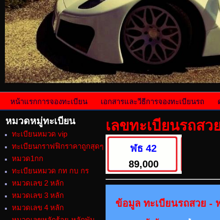
หน้าแรกการจองทะเบียน
เอกสารและวีธีการจองทะเบียนรถ
หมวดหมู่ทะเบียน
เลขทะเบียนรถสวย
ทะเบียนหมวด vip
ทะเบียนกราฟฟิกราคาถูกสุดๆ
ฬธ 42
หมวด1กก
89,000
ทะเบียนหมวด กท กบ กร
หมวดเลข 2 หลัก
หมวดเลข 3 หลัก
ข้อมูล ทะเบียนรถสวย - ฬ
หมวดเลข 4 หลัก
หมวดเลขหลักร้อย-หลักพัน