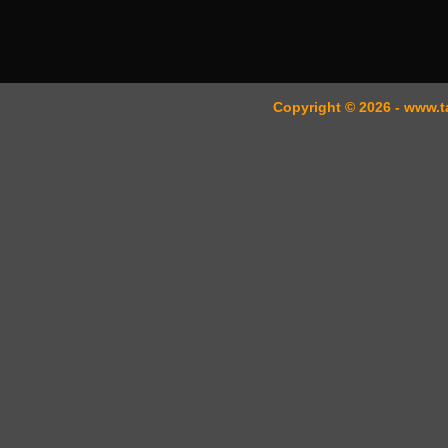
Copyright © 2026 - www.t