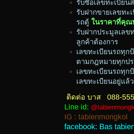
รับซื้อเลขทะเบีย
รับฝากขายเลขทะเบ
รถตู้
ในราคาที่คุ
รับฝากประมูลเลขท
ลูกค้าต้องการ
เลขทะเบียนรถทุกป้
ตามกฎหมายทุกปร
เลขทะเบียนร
ถทุกป
เลขทะเบียนอยู่แล้
ติดต่อ บาส 088-55
Line id:
@tabienmongk
IG : tabienmongkol
facebook: Bas tabi