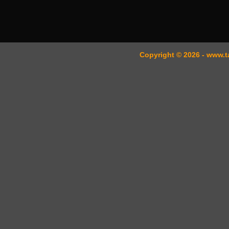
Copyright © 2026 - www.t