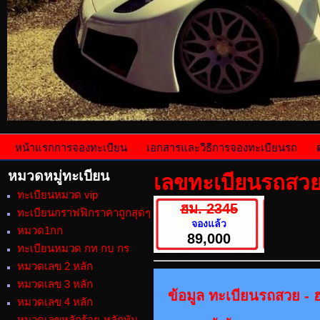
หน้าแรกการจองทะเบียน
เอกสารและวีธีการจองทะเบียนรถ
หมวดหมู่ทะเบียน
เลขทะเบียนรถสวย
ทะเบียนหมวด vip
ฮม. 2345
ทะเบียนกราฟฟิกราคาถูกสุดๆ
จองแล้ว
หมวด1กก
89,000
ทะเบียนหมวด กท กบ กร
หมวดเลข 2 หลัก
หมวดเลข 3 หลัก
ข้อมูล ทะเบียนรถสวย - ฮ
หมวดเลข 4 หลัก
หมวดเลขหลักร้อย-หลักพัน