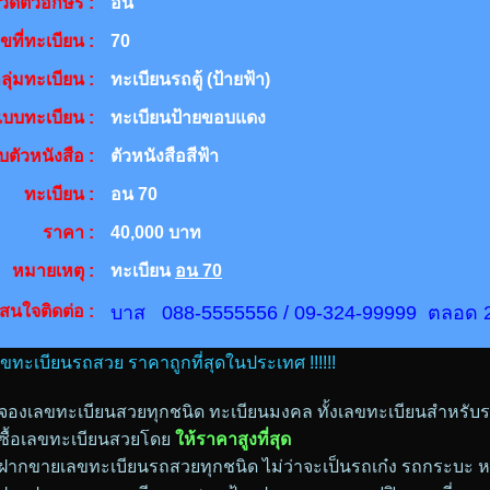
วดตัวอักษร :
อน
ขที่ทะเบียน :
70
ลุ่มทะเบียน :
ทะเบียนรถตู้ (ป้ายฟ้า)
แบบทะเบียน :
ทะเบียนป้ายขอบแดง
บตัวหนังสือ :
ตัวหนังสือสีฟ้า
ทะเบียน :
อน 70
ราคา :
40,000 บาท
หมายเหตุ :
ทะเบียน
อน 70
สนใจติดต่อ :
บาส 088-5555556 / 09-324-99999 ตลอด 2
ขทะเบียนรถสวย ราคาถูกที่สุดในประเทศ !!!!!!
บจองเลขทะเบียนสวยทุกชนิด ทะเบียนมงคล ทั้งเลขทะเบียนสำหรับรถ
บซื้อเลขทะเบียนสวยโดย
ให้ราคาสูงที่สุด
บฝากขายเลขทะเบียนรถสวยทุกชนิด ไม่ว่าจะเป็นรถเก๋ง รถกระบะ หร