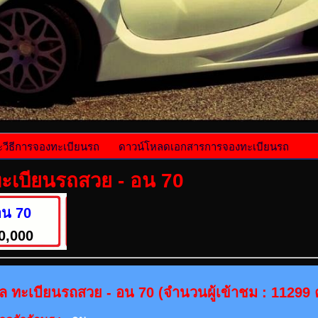
วีธีการจองทะเบียนรถ
ดาวน์โหลดเอกสารการจองทะเบียนรถ
ะเบียนรถสวย - อน 70
อน 70
0,000
ูล ทะเบียนรถสวย - อน 70 (จำนวนผู้เข้าชม : 11299 คร