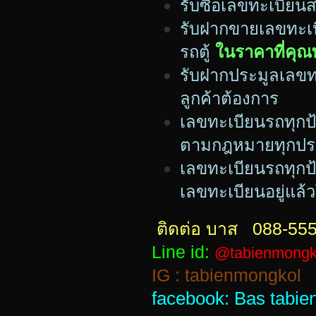
รับซื้อเลขทะเบีย
รับฝากขายเลขทะเบ
รถตู้
ในราคาที่คุ
รับฝากประมูลเลขท
ลูกค้าต้องการ
เลขทะเบียนรถทุกป้
ตามกฎหมายทุกปร
เลขทะเบียนร
ถทุกป
เลขทะเบียนอยู่แล้
ติดต่อ บาส 088-55
Line id:
@tabienmongk
IG : tabienmongkol
facebook: Bas tabi