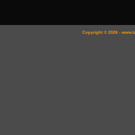
Copyright © 2026 - www.t