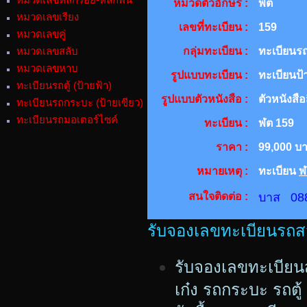
หมวดตัวอักษร :
ฬต
หมวดเลขเรียง
เลขที่ทะเบียน :
159
หมวดเลขคู่
หมวดเลขสลับ
กลุ่มทะเบียน :
ทะเบียนรถต
หมวดเลขหาบ
รูปแบบทะเบียน :
ทะเบียนป
ทะเบียนรถตู้ (ป้ายฟ้า)
รูปแบบตัวหนังสือ :
ตัวหนังสือ
ทะเบียนรถกระบะ (ป้ายเขียว)
ทะเบียนรถมอเตอร์ไซค์
ทะเบียน :
ฬต 159
ราคา :
99,000 บ
หมายเหตุ :
ทะเบียน
ฬ
สนใจติดต่อ :
บาส 088
รับจองเลขทะเบียนรถสวย
รับจองเลขทะเบียน
เก๋ง รถกระบะ รถตู้