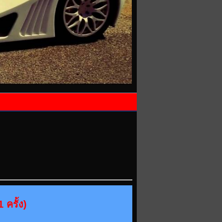
ครั้ง)