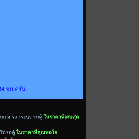
4 ชม.ครับ
เก๋ง รถกระบะ รถตู้
ในราคาพิเศษสุด
ือรถตู้
ในราคาที่คุณพอใจ