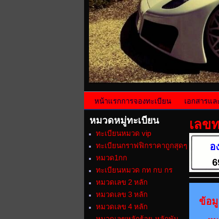
หน้าแรกการจองทะเบียน
เอกสารและ
หมวดหมู่ทะเบียน
เลขท
ทะเบียนหมวด vip
ทะเบียนกราฟฟิกราคาถูกสุดๆ
อ
หมวด1กก
6
ทะเบียนหมวด กท กบ กร
หมวดเลข 2 หลัก
หมวดเลข 3 หลัก
ข้อม
หมวดเลข 4 หลัก
หมวดเลขหลักร้อย-หลักพัน