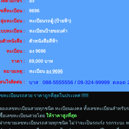
วดตัวอักษร :
อง
ขที่ทะเบียน :
9696
ลุ่มทะเบียน :
ทะเบียนรถตู้ (ป้ายฟ้า)
แบบทะเบียน :
ทะเบียนป้ายขอบดำ
บตัวหนังสือ :
ตัวหนังสือสีฟ้า
ทะเบียน :
อง 9696
ราคา :
69,000 บาท
หมายเหตุ :
ทะเบียน
อง 9696
สนใจติดต่อ :
บาส 088-5555556 / 09-324-99999 ตลอด 2
ขทะเบียนรถสวย ราคาถูกที่สุดในประเทศ !!!!!!
บจองเลขทะเบียนสวยทุกชนิด ทะเบียนมงคล ทั้งเลขทะเบียนสำหรับรถ
บซื้อเลขทะเบียนสวยโดย
ให้ราคาสูงที่สุด
บฝากขายเลขทะเบียนรถสวยทุกชนิด ไม่ว่าจะเป็นรถเก๋ง รถกระบะ หร