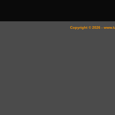
Copyright © 2026 - www.t