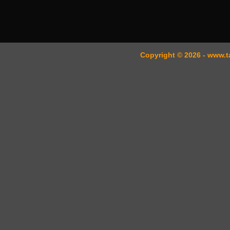
Copyright © 2026 - www.t