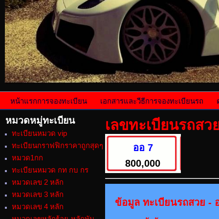
หน้าแรกการจองทะเบียน
เอกสารและวีธีการจองทะเบียนรถ
หมวดหมู่ทะเบียน
เลขทะเบียนรถสวย
ทะเบียนหมวด vip
ทะเบียนกราฟฟิกราคาถูกสุดๆ
ออ 7
หมวด1กก
800,000
ทะเบียนหมวด กท กบ กร
หมวดเลข 2 หลัก
หมวดเลข 3 หลัก
ข้อมูล ทะเบียนรถสวย - อ
หมวดเลข 4 หลัก
หมวดเลขหลักร้อย-หลักพัน