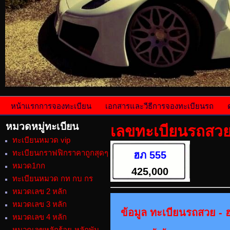
หน้าแรกการจองทะเบียน
เอกสารและวีธีการจองทะเบียนรถ
หมวดหมู่ทะเบียน
เลขทะเบียนรถสวย
ทะเบียนหมวด vip
ทะเบียนกราฟฟิกราคาถูกสุดๆ
ฮภ 555
หมวด1กก
425,000
ทะเบียนหมวด กท กบ กร
หมวดเลข 2 หลัก
หมวดเลข 3 หลัก
ข้อมูล ทะเบียนรถสวย - ฮ
หมวดเลข 4 หลัก
หมวดเลขหลักร้อย-หลักพัน