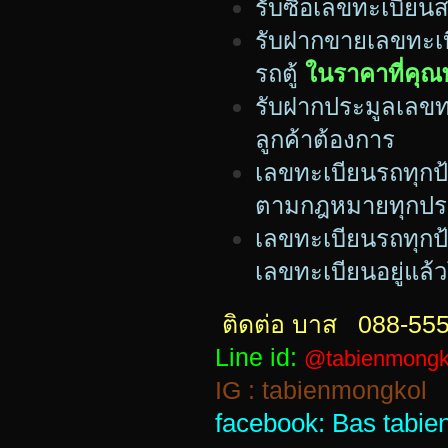
รับซื้อเลขทะเบีย
รับฝากขายเลขทะเบ
รถตู้
ในราคาที่คุ
รับฝากประมูลเลขท
ลูกค้าต้องการ
เลขทะเบียนรถทุกป้
ตามกฎหมายทุกปร
เลขทะเบียนร
ถทุกป
เลขทะเบียนอยู่แล้
ติดต่อ บาส 088-55
Line id:
@tabienmongk
IG : tabienmongkol
facebook: Bas tabi