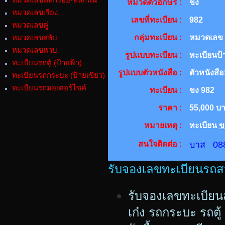
หมวดตัวอักษร :
ขง
หมวดเลขเรียง
เลขที่ทะเบียน :
982
หมวดเลขคู่
หมวดเลขสลับ
กลุ่มทะเบียน :
หมวดเลข 
หมวดเลขหาบ
รูปแบบทะเบียน :
ทะเบียนป
ทะเบียนรถตู้ (ป้ายฟ้า)
รูปแบบตัวหนังสือ :
ตัวหนังสือ
ทะเบียนรถกระบะ (ป้ายเขียว)
ทะเบียนรถมอเตอร์ไซค์
ทะเบียน :
ขง 982
ราคา :
55,000 บ
หมายเหตุ :
ทะเบียน
ข
สนใจติดต่อ :
บาส 088
รับจองเลขทะเบียนรถสวย
รับจองเลขทะเบียน
เก๋ง รถกระบะ รถตู้