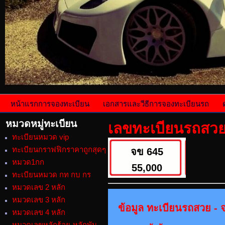
หน้าแรกการจองทะเบียน
เอกสารและวีธีการจองทะเบียนรถ
หมวดหมู่ทะเบียน
เลขทะเบียนรถสวย
ทะเบียนหมวด vip
ทะเบียนกราฟฟิกราคาถูกสุดๆ
จข 645
หมวด1กก
55,000
ทะเบียนหมวด กท กบ กร
หมวดเลข 2 หลัก
หมวดเลข 3 หลัก
ข้อมูล ทะเบียนรถสวย - จ
หมวดเลข 4 หลัก
หมวดเลขหลักร้อย-หลักพัน