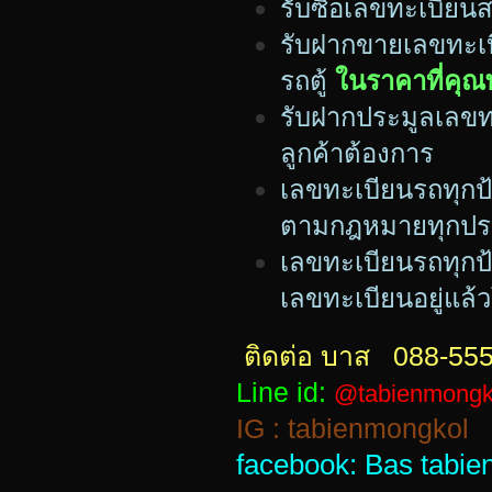
รับซื้อเลขทะเบีย
รับฝากขายเลขทะเบ
รถตู้
ในราคาที่คุ
รับฝากประมูลเลขท
ลูกค้าต้องการ
เลขทะเบียนรถทุกป้
ตามกฎหมายทุกปร
เลขทะเบียนร
ถทุกป
เลขทะเบียนอยู่แล้
ติดต่อ บาส 088-55
Line id:
@tabienmongk
IG : tabienmongkol
facebook: Bas tabi