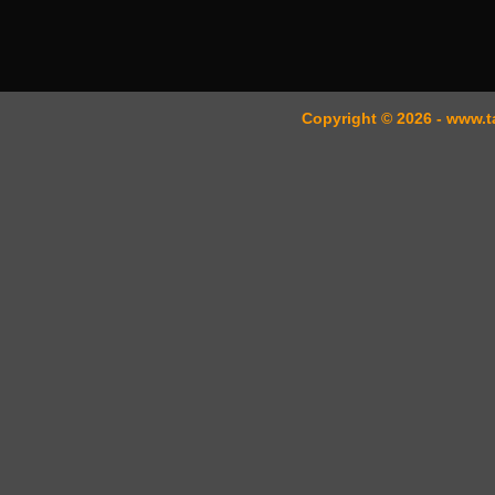
Copyright © 2026 - www.t