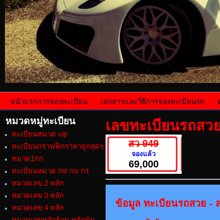
หน้าแรกการจองทะเบียน
เอกสารและวีธีการจองทะเบียนรถ
หมวดหมู่ทะเบียน
เลขทะเบียนรถสวย
ทะเบียนหมวด vip
สว 949
ทะเบียนกราฟฟิกราคาถูกสุดๆ
จองแล้ว
หมวด1กก
69,000
ทะเบียนหมวด กท กบ กร
หมวดเลข 2 หลัก
หมวดเลข 3 หลัก
ข้อมูล ทะเบียนรถสวย - ส
หมวดเลข 4 หลัก
หมวดเลขหลักร้อย-หลักพัน