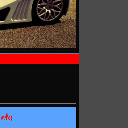
รั้ง)