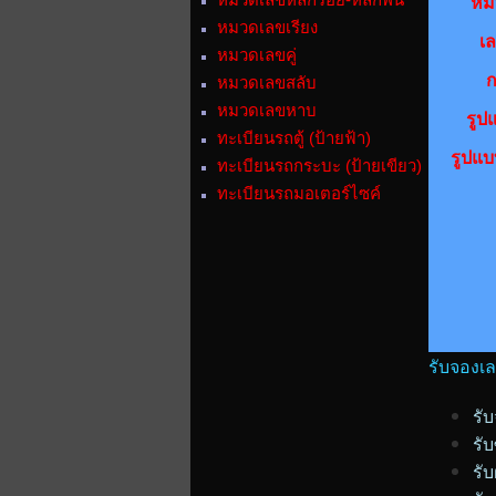
หม
หมวดเลขเรียง
เล
หมวดเลขคู่
ก
หมวดเลขสลับ
หมวดเลขหาบ
รูป
ทะเบียนรถตู้ (ป้ายฟ้า)
รูปแบ
ทะเบียนรถกระบะ (ป้ายเขียว)
ทะเบียนรถมอเตอร์ไซค์
รับจองเล
รั
รั
รั