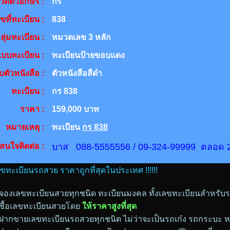
วดตัวอักษร :
กร
ขที่ทะเบียน :
838
ลุ่มทะเบียน :
หมวดเลข 3 หลัก
แบบทะเบียน :
ทะเบียนป้ายขอบแดง
บตัวหนังสือ :
ตัวหนังสือสีดำ
ทะเบียน :
กร 838
ราคา :
159,000 บาท
หมายเหตุ :
ทะเบียน
กร 838
สนใจติดต่อ :
บาส 088-5555556 / 09-324-99999 ตลอด 2
ขทะเบียนรถสวย ราคาถูกที่สุดในประเทศ !!!!!!
บจองเลขทะเบียนสวยทุกชนิด ทะเบียนมงคล ทั้งเลขทะเบียนสำหรับรถ
บซื้อเลขทะเบียนสวยโดย
ให้ราคาสูงที่สุด
บฝากขายเลขทะเบียนรถสวยทุกชนิด ไม่ว่าจะเป็นรถเก๋ง รถกระบะ หร