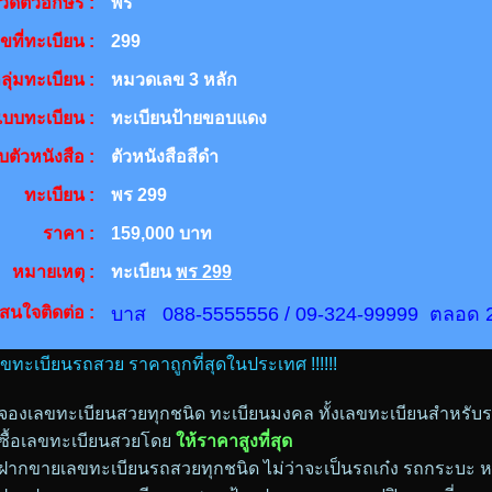
วดตัวอักษร :
พร
ขที่ทะเบียน :
299
ลุ่มทะเบียน :
หมวดเลข 3 หลัก
แบบทะเบียน :
ทะเบียนป้ายขอบแดง
บตัวหนังสือ :
ตัวหนังสือสีดำ
ทะเบียน :
พร 299
ราคา :
159,000 บาท
หมายเหตุ :
ทะเบียน
พร 299
สนใจติดต่อ :
บาส 088-5555556 / 09-324-99999 ตลอด 2
ขทะเบียนรถสวย ราคาถูกที่สุดในประเทศ !!!!!!
บจองเลขทะเบียนสวยทุกชนิด ทะเบียนมงคล ทั้งเลขทะเบียนสำหรับรถ
บซื้อเลขทะเบียนสวยโดย
ให้ราคาสูงที่สุด
บฝากขายเลขทะเบียนรถสวยทุกชนิด ไม่ว่าจะเป็นรถเก๋ง รถกระบะ หร