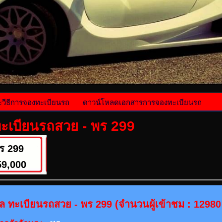
วีธีการจองทะเบียนรถ
ดาวน์โหลดเอกสารการจองทะเบียนรถ
ะเบียนรถสวย - พร 299
ร 299
59,000
ูล ทะเบียนรถสวย - พร 299 (จำนวนผู้เข้าชม : 12980 ค