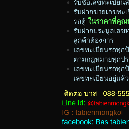
รับซื้อเลขทะเบีย
รับฝากขายเลขทะเบ
รถตู้
ในราคาที่คุ
รับฝากประมูลเลขท
ลูกค้าต้องการ
เลขทะเบียนรถทุกป้
ตามกฎหมายทุกปร
เลขทะเบียนร
ถทุกป
เลขทะเบียนอยู่แล้
ติดต่อ บาส 088-55
Line id:
@tabienmongk
IG : tabienmongkol
facebook: Bas tabi