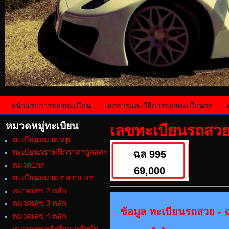
หน้าแรกการจองทะเบียน
เอกสารและวีธีการจองทะเบียนรถ
หมวดหมู่ทะเบียน
เลขทะเบียนรถสวย
ทะเบียนหมวด vip
ทะเบียนกราฟฟิกราคาถูกสุดๆ
ฉล 995
หมวด1กก
69,000
ทะเบียนหมวด กท กบ กร
หมวดเลข 2 หลัก
หมวดเลข 3 หลัก
ข้อมูล ทะเบียนรถสวย - ฉ
หมวดเลข 4 หลัก
หมวดเลขหลักร้อย-หลักพัน