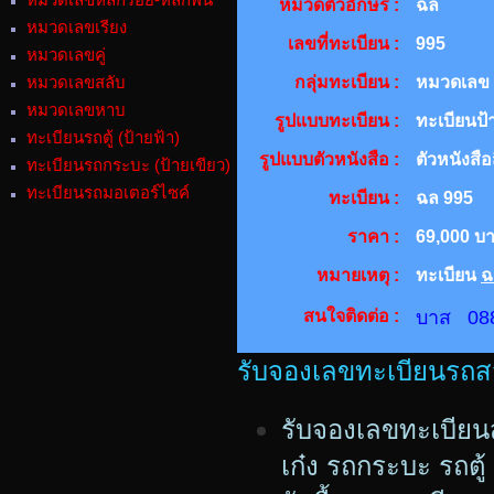
หมวดตัวอักษร :
ฉล
หมวดเลขเรียง
เลขที่ทะเบียน :
995
หมวดเลขคู่
หมวดเลขสลับ
กลุ่มทะเบียน :
หมวดเลข 
หมวดเลขหาบ
รูปแบบทะเบียน :
ทะเบียนป
ทะเบียนรถตู้ (ป้ายฟ้า)
รูปแบบตัวหนังสือ :
ตัวหนังสือ
ทะเบียนรถกระบะ (ป้ายเขียว)
ทะเบียนรถมอเตอร์ไซค์
ทะเบียน :
ฉล 995
ราคา :
69,000 บ
หมายเหตุ :
ทะเบียน
ฉ
สนใจติดต่อ :
บาส 088
รับจองเลขทะเบียนรถสวย
รับจองเลขทะเบียน
เก๋ง รถกระบะ รถตู้