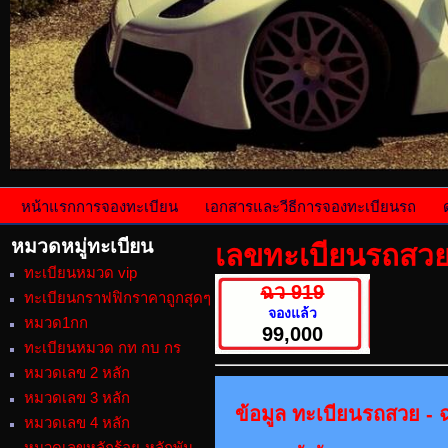
หน้าแรกการจองทะเบียน
เอกสารและวีธีการจองทะเบียนรถ
หมวดหมู่ทะเบียน
เลขทะเบียนรถสวย
ทะเบียนหมวด vip
ฉว 919
ทะเบียนกราฟฟิกราคาถูกสุดๆ
จองแล้ว
หมวด1กก
99,000
ทะเบียนหมวด กท กบ กร
หมวดเลข 2 หลัก
หมวดเลข 3 หลัก
ข้อมูล ทะเบียนรถสวย - ฉ
หมวดเลข 4 หลัก
หมวดเลขหลักร้อย-หลักพัน