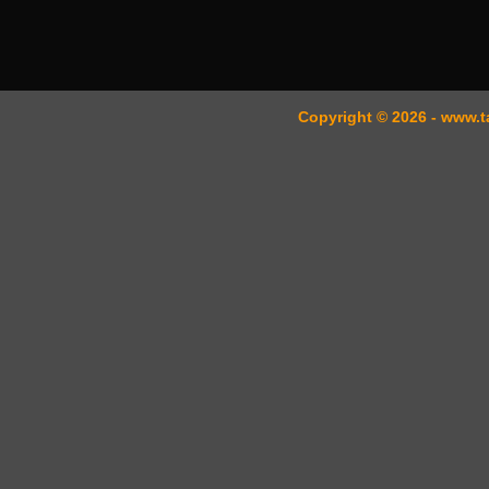
Copyright © 2026 - www.t