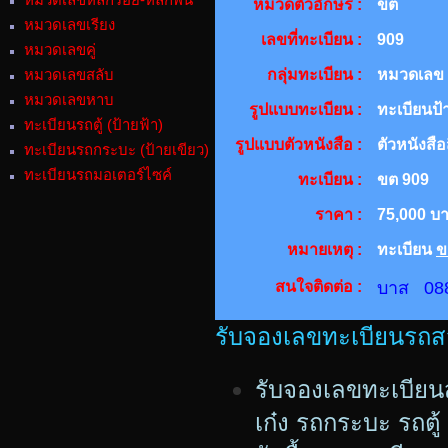
หมวดตัวอักษร :
ขต
หมวดเลขเรียง
เลขที่ทะเบียน :
909
หมวดเลขคู่
หมวดเลขสลับ
กลุ่มทะเบียน :
หมวดเลข 
หมวดเลขหาบ
รูปแบบทะเบียน :
ทะเบียนป
ทะเบียนรถตู้ (ป้ายฟ้า)
รูปแบบตัวหนังสือ :
ตัวหนังสือ
ทะเบียนรถกระบะ (ป้ายเขียว)
ทะเบียนรถมอเตอร์ไซค์
ทะเบียน :
ขต 909
ราคา :
75,000 บ
หมายเหตุ :
ทะเบียน
ข
สนใจติดต่อ :
บาส 088
รับจองเลขทะเบียนรถสวย
รับจองเลขทะเบียน
เก๋ง รถกระบะ รถตู้