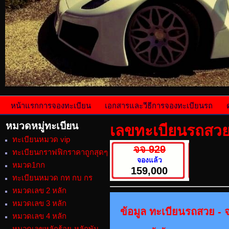
หน้าแรกการจองทะเบียน
เอกสารและวีธีการจองทะเบียนรถ
หมวดหมู่ทะเบียน
เลขทะเบียนรถสวย
ทะเบียนหมวด vip
จจ 929
ทะเบียนกราฟฟิกราคาถูกสุดๆ
จองแล้ว
หมวด1กก
159,000
ทะเบียนหมวด กท กบ กร
หมวดเลข 2 หลัก
หมวดเลข 3 หลัก
ข้อมูล ทะเบียนรถสวย - จ
หมวดเลข 4 หลัก
หมวดเลขหลักร้อย-หลักพัน