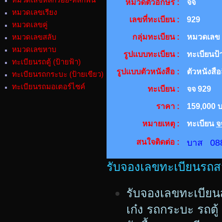
หมวดตัวอักษร :
จจ
หมวดเลขเรียง
เลขที่ทะเบียน :
929
หมวดเลขคู่
หมวดเลขสลับ
กลุ่มทะเบียน :
หมวดเลข 
หมวดเลขหาบ
รูปแบบทะเบียน :
ทะเบียนป
ทะเบียนรถตู้ (ป้ายฟ้า)
รูปแบบตัวหนังสือ :
ตัวหนังสือ
ทะเบียนรถกระบะ (ป้ายเขียว)
ทะเบียนรถมอเตอร์ไซค์
ทะเบียน :
จจ 929
ราคา :
159,000 
หมายเหตุ :
ทะเบียน
จ
สนใจติดต่อ :
บาส 088
รับจองเลขทะเบียนรถสวย
รับจองเลขทะเบียน
เก๋ง รถกระบะ รถตู้