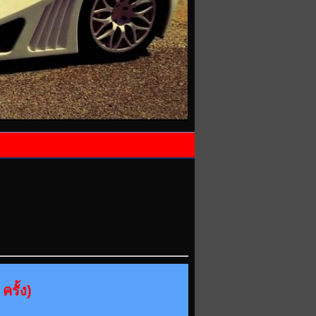
รั้ง)