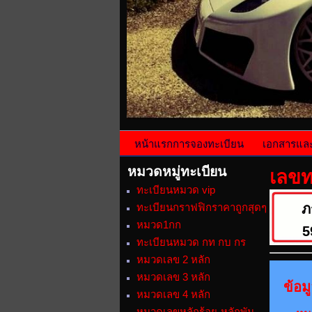
หน้าแรกการจองทะเบียน
เอกสารและ
หมวดหมู่ทะเบียน
เลขท
ทะเบียนหมวด vip
ทะเบียนกราฟฟิกราคาถูกสุดๆ
ภ
หมวด1กก
5
ทะเบียนหมวด กท กบ กร
หมวดเลข 2 หลัก
หมวดเลข 3 หลัก
ข้อม
หมวดเลข 4 หลัก
หมวดเลขหลักร้อย-หลักพัน