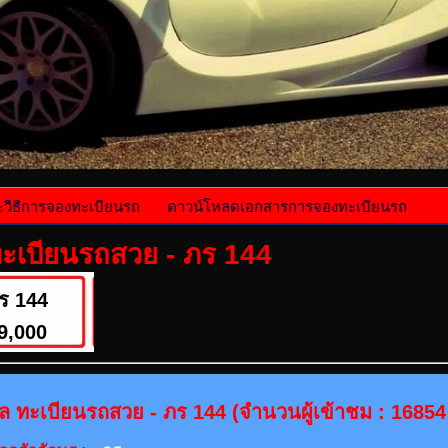
วีธีการจองทะเบียนรถ
ดาวน์โหลดเอกสารการจองทะเบียนรถ
ะเบียนรถสวย - ภร 144
ร 144
9,000
ูล ทะเบียนรถสวย - ภร 144 (จำนวนผู้เข้าชม : 16854 ค