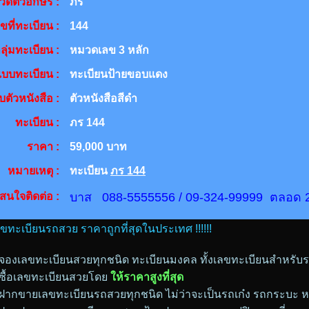
วดตัวอักษร :
ภร
ขที่ทะเบียน :
144
ลุ่มทะเบียน :
หมวดเลข 3 หลัก
แบบทะเบียน :
ทะเบียนป้ายขอบแดง
บตัวหนังสือ :
ตัวหนังสือสีดำ
ทะเบียน :
ภร 144
ราคา :
59,000 บาท
หมายเหตุ :
ทะเบียน
ภร 144
สนใจติดต่อ :
บาส 088-5555556 / 09-324-99999 ตลอด 2
ขทะเบียนรถสวย ราคาถูกที่สุดในประเทศ !!!!!!
บจองเลขทะเบียนสวยทุกชนิด ทะเบียนมงคล ทั้งเลขทะเบียนสำหรับรถ
บซื้อเลขทะเบียนสวยโดย
ให้ราคาสูงที่สุด
บฝากขายเลขทะเบียนรถสวยทุกชนิด ไม่ว่าจะเป็นรถเก๋ง รถกระบะ หร