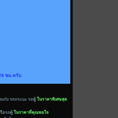
4 ชม.ครับ
เก๋ง รถกระบะ รถตู้
ในราคาพิเศษสุด
ือรถตู้
ในราคาที่คุณพอใจ